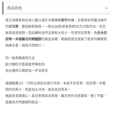
商品特色
翠玉烏糖是與在地小農以高於市價價格
契作
收購，且使用自然農法耕作
的
白甘蔗
，運用創新製程——隔水加熱(蒸氣熬煮)的方式製作出，完全
無其他添加物。因此顆粒自然呈現有大有小，吃得到甘蔗香，為
全台目
前唯一未檢驗出丙烯醯胺
的黃金烏糖，精緻程度低保留了較多的礦物質
與維生素，視為天然鈣片。
同一般黑糖使用方式
較大顆粒可直接當零嘴食用
泡水攪拌化開即為一杯甘蔗茶
風糖推薦以1：20的比例加水進行沖泡，本身不含茶葉，因非第一手壓
榨的甘蔗汁，而是加水沖泡，故名為甘蔗茶。
喝起來滑潤順口，具甘蔗香與甘蔗甜，屬天然的甘蔗甜味，喝了不膩，
是最佳天然健康的飲品。