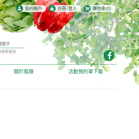
我的帳戶
註冊
登入
購物車(
0
)
/
糖爆漿饅頭
農場
休閒農場
共創
環境教育
關於風糖
活動預約單下載
農村文化
農村永續
地方共好
居家照護
融
農村體驗
企業ESG