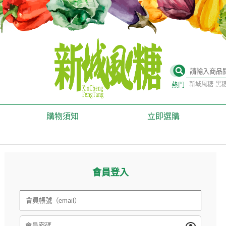
熱門
新城風糖
黑
白甘蔗
黑糖
寶山
永續
地方創生
青銀
購物須知
立即選購
食農教育
手作
diy
客家文化
多元文化
農村再生
人本照顧
社區營造關懷據點
會員登入
日間照顧
新住民共
農村旅遊
地方品牌
CSR合作
永續旅遊