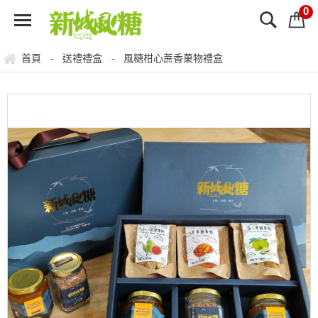
0
首頁
送禮禮盒
風糖柑心蔗香菓物禮盒
-
-