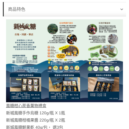
商品特色
風糖柑心蔗香菓物禮盒
新城風糖手作烏糖 120g/瓶 X 1瓶
新城風糖柑橘果醬 220g/瓶 X 2瓶
新城風糖鮮果乾 40g/包， 選3包