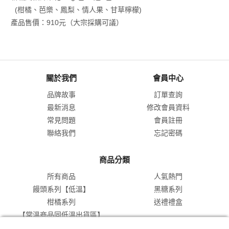
(柑橘、芭樂、鳳梨、情人果、甘草檸檬)
產品售價：910元（大宗採購可議）
關於我們
會員中心
品牌故事
訂單查詢
最新消息
修改會員資料
常見問題
會員註冊
聯絡我們
忘記密碼
商品分類
所有商品
人氣熱門
饅頭系列【低溫】
黑糖系列
柑橘系列
送禮禮盒
【常溫商品同低溫出貨區】