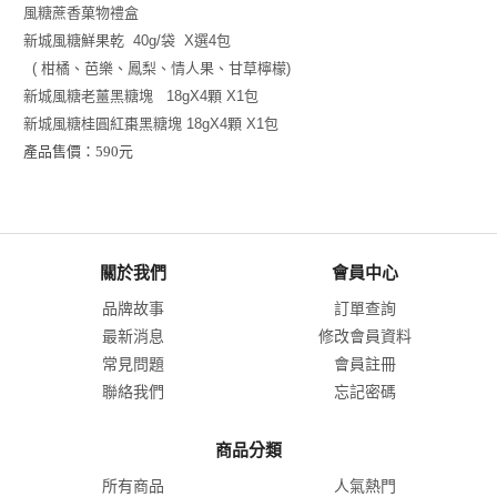
風糖蔗香菓物禮盒
新城風糖鮮果乾 40g/袋 X選4包
( 柑橘、芭樂、鳳梨、情人果、甘草檸檬)
新城風糖老薑黑糖塊 18gX4顆 X1包
新城風糖桂圓紅棗黑糖塊 18gX4顆 X1包
產品售價：590元
關於我們
會員中心
品牌故事
訂單查詢
最新消息
修改會員資料
常見問題
會員註冊
聯絡我們
忘記密碼
商品分類
所有商品
人氣熱門