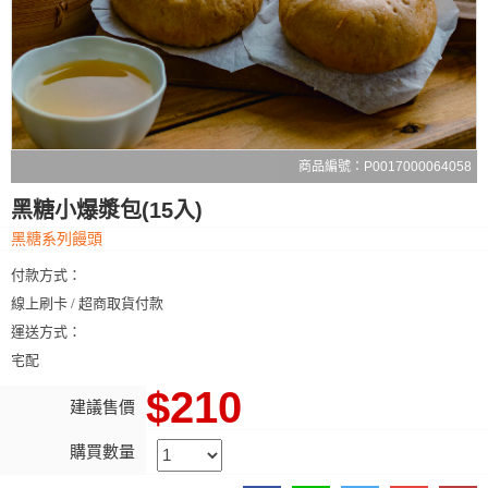
商品編號：P0017000064058
黑糖小爆漿包(15入)
黑糖系列饅頭
付款方式：
線上刷卡 / 超商取貨付款
運送方式：
宅配
$210
建議售價
購買數量