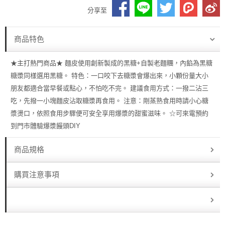
分享至
商品特色
★主打熱門商品★ 麵皮使用創新製成的黑糖+自製老麵糰，內餡為黑糖
糖漿同樣選用黑糖。 特色：一口咬下去糖漿會爆出來，小顆份量大小
朋友都適合當早餐或點心，不怕吃不完。 建議食用方式：一撥二沾三
吃，先撥一小塊麵皮沾取糖漿再食用。 注意：剛蒸熟食用時請小心糖
漿燙口，依照食用步驟便可安全享用爆漿的甜蜜滋味。 ☆可來電預約
到門市體驗爆漿饅頭DIY
商品規格
購買注意事項