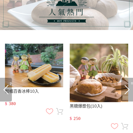
prev
n
柑橘百香冰棒10入
$
380
黑糖爆漿包(10入)
$
250