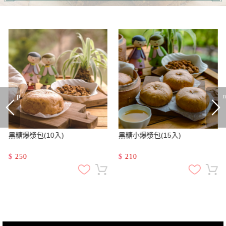
prev
n
黑糖爆漿包(10入)
黑糖小爆漿包(15入)
$
250
$
210