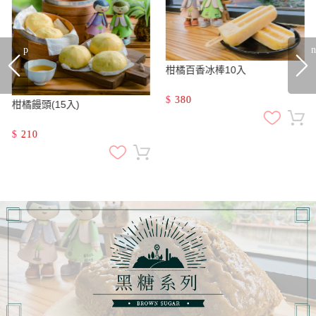
prev
n
柑橘百香冰棒10入
$
380
柑橘饅頭(15入)
$
210