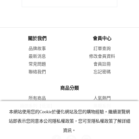
關於我們
會員中心
品牌故事
訂單查詢
最新消息
修改會員資料
常見問題
會員註冊
聯絡我們
忘記密碼
商品分類
所有商品
人氣熱門
饅頭系列【低溫】
黑糖系列
本網站使用您的Cookie於優化網站及您的購物經驗。繼續瀏覽網
柑橘系列
送禮禮盒
【常溫商品同低溫出貨區】
站即表示您同意本公司隱私權政策，您可至隱私權政策了解詳細
資訊。